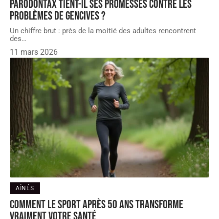
Parodontax tient-il ses promesses contre les
problèmes de gencives ?
Un chiffre brut : près de la moitié des adultes rencontrent
des
…
11 mars 2026
AÎNÉS
Comment le sport après 50 ans transforme
vraiment votre santé