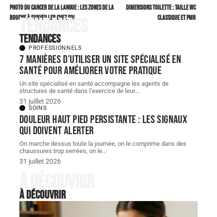
Photo du cancer de la langue : les zones de la
Dimensions toilette : taille WC
bouche à surveiller chez soi
classique et PMR
Tendances
Tendances
PROFESSIONNELS
7 manières d’utiliser un site spécialisé en
santé pour améliorer votre pratique
Un site spécialisé en santé accompagne les agents de
structures de santé dans l’exercice de leur
…
31 juillet 2026
SOINS
Douleur haut pied persistante : les signaux
qui doivent alerter
On marche dessus toute la journée, on le comprime dans des
chaussures trop serrées, on le
…
31 juillet 2026
À découvrir
À découvrir