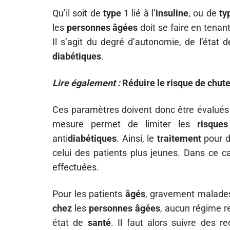
Qu’il soit de
type
1 lié à l’
insuline
, ou de
ty
les
personnes
âgées
doit se faire en tenan
Il s’agit du degré d’autonomie, de l’état d
diabétiques
.
Lire également :
Réduire le risque de chut
Ces paramètres doivent donc être évalué
mesure permet de limiter les
risques
anti
diabétiques
. Ainsi, le
traitement
pour d
celui des patients plus jeunes. Dans ce ca
effectuées.
Pour les patients
âgés
, gravement malades, 
chez
les
personnes
âgées
, aucun régime re
état de
santé
. Il faut alors suivre des 