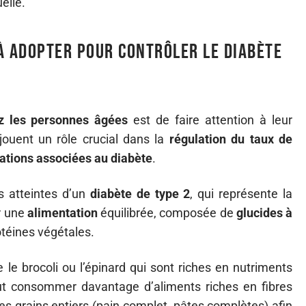
elle.
à adopter pour contrôler le diabète
z les personnes âgées
est de faire attention à leur
jouent un rôle crucial dans la
régulation du taux de
ations associées au diabète
.
 atteintes d’un
diabète de type 2
, qui représente la
r une
alimentation
équilibrée, composée de
glucides à
rotéines végétales.
ue le brocoli ou l’épinard qui sont riches en nutriments
ut consommer davantage d’aliments riches en fibres
les grains entiers (pain complet, pâtes complètes) afin