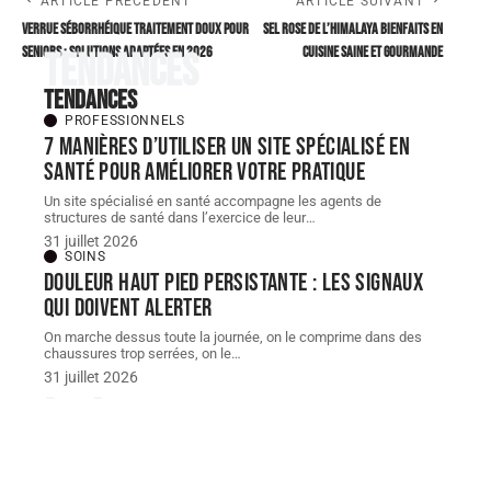
ARTICLE PRÉCÉDENT
ARTICLE SUIVANT
Verrue séborrhéique traitement doux pour
Sel rose de l’Himalaya bienfaits en
seniors : solutions adaptées en 2026
cuisine saine et gourmande
Tendances
Tendances
PROFESSIONNELS
7 manières d’utiliser un site spécialisé en
santé pour améliorer votre pratique
Un site spécialisé en santé accompagne les agents de
structures de santé dans l’exercice de leur
…
31 juillet 2026
SOINS
Douleur haut pied persistante : les signaux
qui doivent alerter
On marche dessus toute la journée, on le comprime dans des
chaussures trop serrées, on le
…
31 juillet 2026
À découvrir
À découvrir