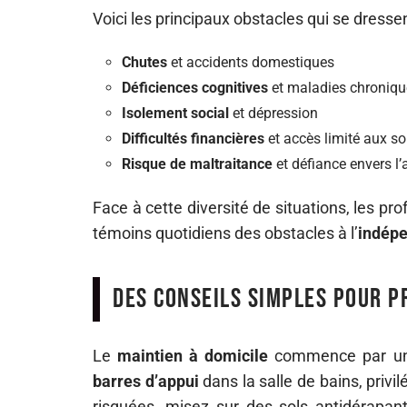
Voici les principaux obstacles qui se dressen
Chutes
et accidents domestiques
Déficiences cognitives
et maladies chroniqu
Isolement social
et dépression
Difficultés financières
et accès limité aux so
Risque de maltraitance
et défiance envers l’
Face à cette diversité de situations, les pr
témoins quotidiens des obstacles à l’
indépe
Des conseils simples pour p
Le
maintien à domicile
commence par une 
barres d’appui
dans la salle de bains, privil
risquées, misez sur des sols antidérapan