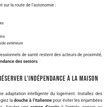
t sur la route de l’autonomie :
es
ins
aide extérieure
ofessionnels de santé restent des acteurs de proximité,
ndance des seniors
.
réserver l’indépendance à la maison
adaptation intelligente du logement. Installez des
égiez la
douche à l’italienne
pour éviter les enjambées
ts. Ajouter une
rampe d’accès
à l’entrée, penser au