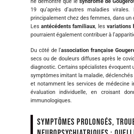
ne démontre que le
syndrome de Gougero
19 qu’après d’autres maladies virales. 
principalement chez des femmes, dans un dé
Les
antécédents familiaux
, les
variations
pourraient également contribuer à l’appariti
Du côté de l’
association française Gouger
secs ou de douleurs diffuses après le covid
diagnostic. Certains spécialistes évoquen
symptômes imitant la maladie, déclenchés pa
et notamment les services de médecine in
évaluation individuelle, en croisant d
immunologiques.
Symptômes prolongés, troub
neuropsychiatriques : quell