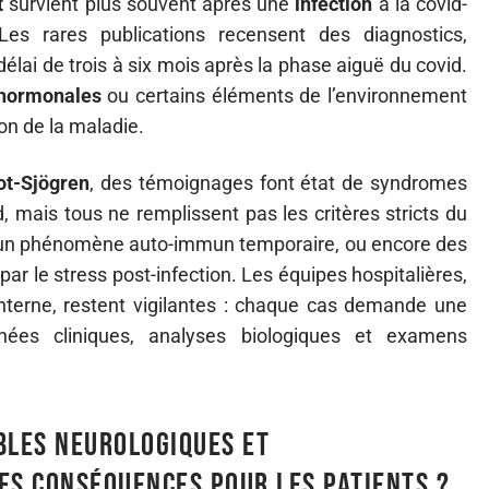
t
survient plus souvent après une
infection
à la covid-
Les rares publications recensent des diagnostics,
lai de trois à six mois après la phase aiguë du covid.
 hormonales
ou certains éléments de l’environnement
on de la maladie.
ot-Sjögren
, des témoignages font état de syndromes
, mais tous ne remplissent pas les critères stricts du
t un phénomène auto-immun temporaire, ou encore des
r le stress post-infection. Les équipes hospitalières,
terne, restent vigilantes : chaque cas demande une
onnées cliniques, analyses biologiques et examens
les neurologiques et
es conséquences pour les patients ?