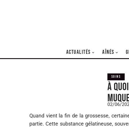
ACTUALITÉS
AÎNÉS
G
SOINS
À quo
muque
02/06/20
Quand vient la fin de la grossesse, certain
partie. Cette substance gélatineuse, souve